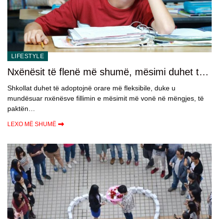
LIFESTYLE
Nxënësit të flenë më shumë, mësimi duhet të
nisë më vonë
Shkollat duhet të adoptojnë orare më fleksibile, duke u
mundësuar nxënësve fillimin e mësimit më vonë në mëngjes, të
paktën…
LEXO MË SHUMË