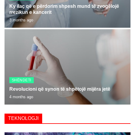
Ky ilaç që e përdorim shpesh mund të zvogëlojë
rrezikun e kancerit
3 months ago
SHËNDETI
Revolucioni që synon të shpëtojë mijëra jetë
4 months ago
TEKNOLOGJI