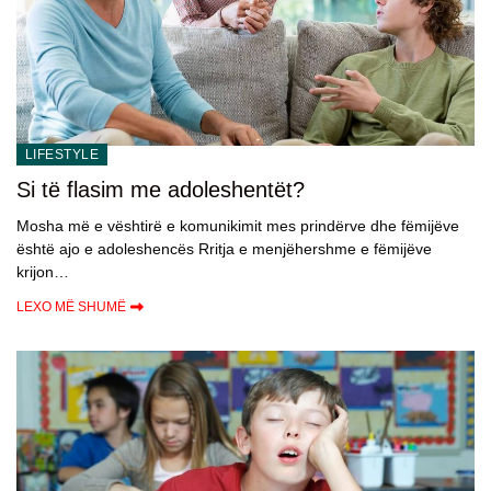
LIFESTYLE
Si të flasim me adoleshentët?
Mosha më e vështirë e komunikimit mes prindërve dhe fëmijëve
është ajo e adoleshencës Rritja e menjëhershme e fëmijëve
krijon…
LEXO MË SHUMË