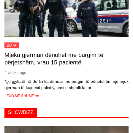
BOTA
Mjeku gjerman dënohet me burgim të
përjetshëm, vrau 15 pacientë
4 weeks ago
Një gjykatë në Berlin ka dënuar me burgim të përjetshëm një mjek
gjerman të kujdesit paliativ, pasi e shpalli fajtor…
LEXO MË SHUMË
SHOWBIZZ