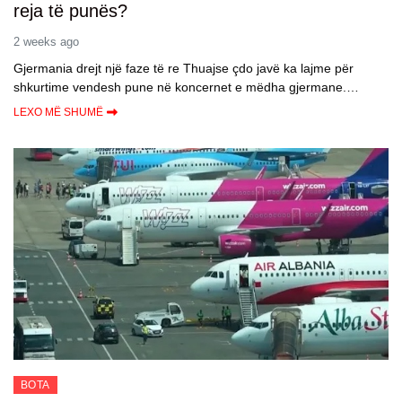
reja të punës?
2 weeks ago
Gjermania drejt një faze të re Thuajse çdo javë ka lajme për
shkurtime vendesh pune në koncernet e mëdha gjermane.…
LEXO MË SHUMË
BOTA