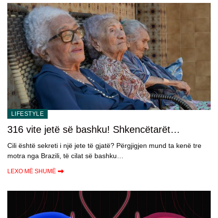
LIFESTYLE
316 vite jetë së bashku! Shkencëtarët
studiojnë tre motrat braziliane për të zbuluar
Cili është sekreti i një jete të gjatë? Përgjigjen mund ta kenë tre
sekretin e jetëgjatësisë
motra nga Brazili, të cilat së bashku…
LEXO MË SHUMË