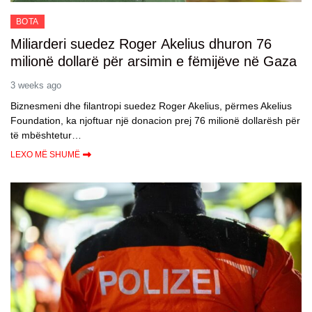
BOTA
Miliarderi suedez Roger Akelius dhuron 76
milionë dollarë për arsimin e fëmijëve në Gaza
3 weeks ago
Biznesmeni dhe filantropi suedez Roger Akelius, përmes Akelius
Foundation, ka njoftuar një donacion prej 76 milionë dollarësh për
të mbështetur…
LEXO MË SHUMË