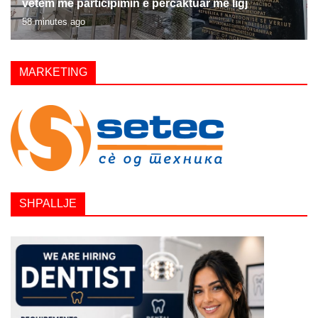
vetëm me participimin e përcaktuar me ligj
58 minutes ago
MARKETING
SHPALLJE