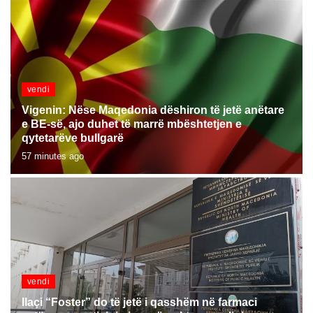
vendi
Vigenin: Nëse Maqedonia dëshiron të jetë anëtare
e BE-së, ajo duhet të marrë mbështetjen e
qytetarëve bullgarë
57 minutes ago
vendi
Ilaçi “Foster” do të jetë i qasshëm në farmaci