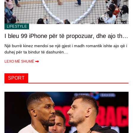
LIFESTYLE
I bleu 99 iPhone për të propozuar, dhe ajo tha
jo.
Një burrë kinez mendoi se një gjest i madh romantik ishte ajo që i
duhej për ta bindur të dashurën…
LEXO MË SHUMË
SPORT