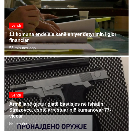
vendi
11 komuna ende s’e kanë shlyer detyrimin ligjor
financiar
53 minutes ago
vendi
Armë janë gjetur gjatë bastisjes në fshatin
Strezovcë, është arrestuar një kumanovar 77-
vjeçar
55 minutes ago