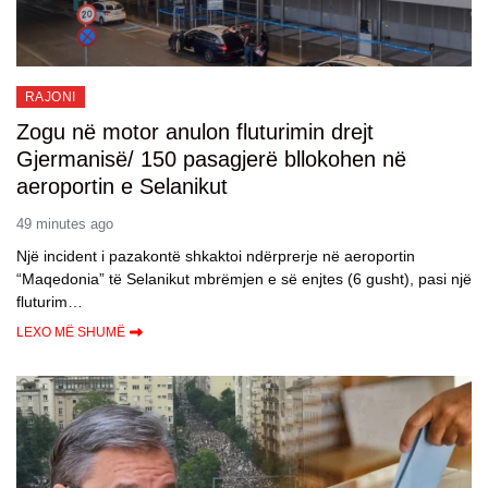
RAJONI
Zogu në motor anulon fluturimin drejt
Gjermanisë/ 150 pasagjerë bllokohen në
aeroportin e Selanikut
49 minutes ago
Një incident i pazakontë shkaktoi ndërprerje në aeroportin
“Maqedonia” të Selanikut mbrëmjen e së enjtes (6 gusht), pasi një
fluturim…
LEXO MË SHUMË