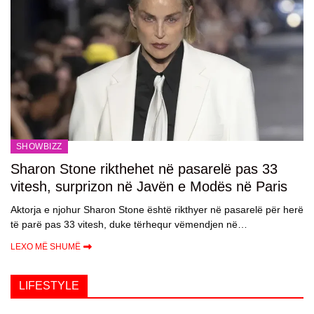
SHOWBIZZ
Sharon Stone rikthehet në pasarelë pas 33
vitesh, surprizon në Javën e Modës në Paris
Aktorja e njohur Sharon Stone është rikthyer në pasarelë për herë
të parë pas 33 vitesh, duke tërhequr vëmendjen në…
LEXO MË SHUMË
LIFESTYLE