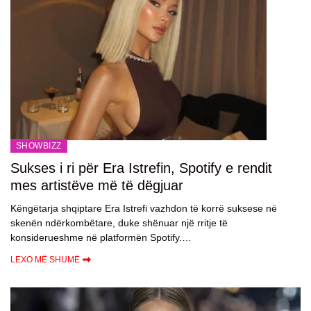
SHOWBIZZ
Sukses i ri për Era Istrefin, Spotify e rendit
mes artistëve më të dëgjuar
Këngëtarja shqiptare Era Istrefi vazhdon të korrë suksese në
skenën ndërkombëtare, duke shënuar një rritje të
konsiderueshme në platformën Spotify.…
LEXO MË SHUMË