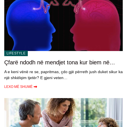
LIFESTYLE
Çfarë ndodh në mendjet tona kur biem në
dashuri dhe pse është kaq e dukshme?
A e keni vënë re se, papritmas, çdo gjë përreth jush duket sikur ka
një shkëlqim tjetër? E gjeni veten…
LEXO MË SHUMË