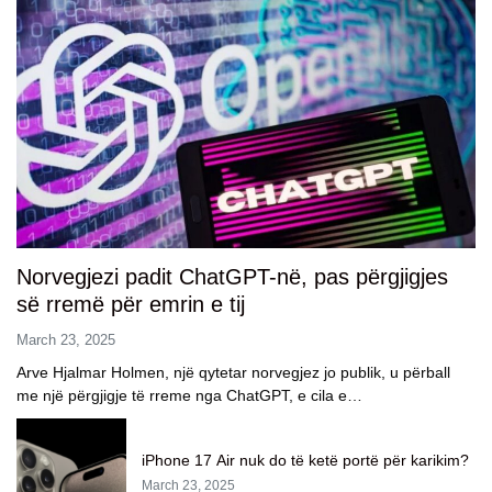
Norvegjezi padit ChatGPT-në, pas përgjigjes
së rremë për emrin e tij
March 23, 2025
Arve Hjalmar Holmen, një qytetar norvegjez jo publik, u përball
me një përgjigje të rreme nga ChatGPT, e cila e…
iPhone 17 Air nuk do të ketë portë për karikim?
March 23, 2025