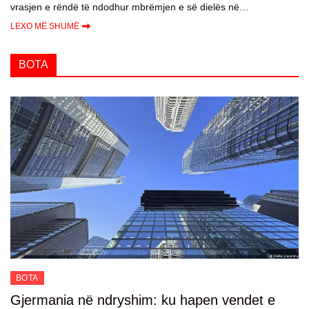
vrasjen e rëndë të ndodhur mbrëmjen e së dielës në…
LEXO MË SHUMË
BOTA
BOTA
Gjermania në ndryshim: ku hapen vendet e