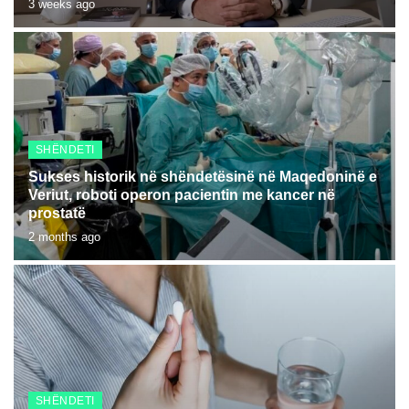
3 weeks ago
SHËNDETI
Sukses historik në shëndetësinë në Maqedoninë e
Veriut, roboti operon pacientin me kancer në
prostatë
2 months ago
SHËNDETI