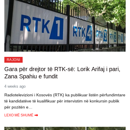
RAJONI
Gara për drejtor të RTK-së: Lorik Arifaj i pari,
Zana Spahiu e fundit
4 weeks ago
Radiotelevizioni i Kosovës (RTK) ka publikuar listën përfundimtare
të kandidatëve të kualifikuar për intervistim në konkursin publik
për pozitën e…
LEXO MË SHUMË