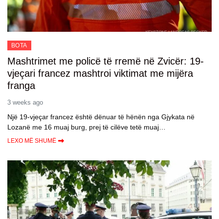
BOTA
Mashtrimet me policë të rremë në Zvicër: 19-
vjeçari francez mashtroi viktimat me mijëra
franga
3 weeks ago
Një 19-vjeçar francez është dënuar të hënën nga Gjykata në
Lozanë me 16 muaj burg, prej të cilëve tetë muaj…
LEXO MË SHUMË