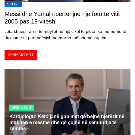
SPORT
Messi dhe Yamal ripërtërijnë një foto të vitit
2005 pas 19 vitesh
Jeta shpesh arrin të mbyllet në një cikël të plotë, ku momente të
dukshme të parëndësishme marrin më shumë kuptim…
SHËNDETI
SHËNDETI
Kardiologu: Këto janë gabimet që bëjnë njerëzit në
moshën e mesme dhe që çojnë në sëmundje të
zemrës