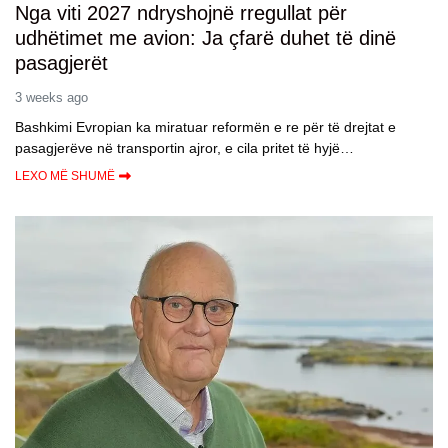
Nga viti 2027 ndryshojnë rregullat për
udhëtimet me avion: Ja çfarë duhet të dinë
pasagjerët
3 weeks ago
Bashkimi Evropian ka miratuar reformën e re për të drejtat e
pasagjerëve në transportin ajror, e cila pritet të hyjë…
LEXO MË SHUMË