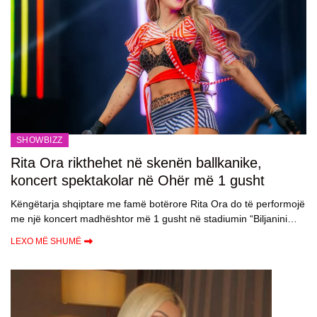
SHOWBIZZ
Rita Ora rikthehet në skenën ballkanike,
koncert spektakolar në Ohër më 1 gusht
Këngëtarja shqiptare me famë botërore Rita Ora do të performojë
me një koncert madhështor më 1 gusht në stadiumin “Biljanini…
LEXO MË SHUMË