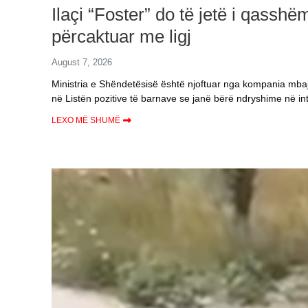
Ilaçi “Foster” do të jetë i qassh
përcaktuar me ligj
August 7, 2026
Ministria e Shëndetësisë është njoftuar nga kompania mbajtës
në Listën pozitive të barnave se janë bërë ndryshime në i
LEXO MË SHUMË