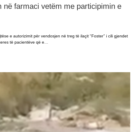
ëm në farmaci vetëm me participimin e
e e autorizimit për vendosjen në treg të ilaçit “Foster” i cili gjendet
nteres të pacientëve që e…