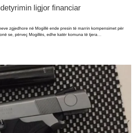
etyrimin ligjor financiar
oneve zgjedhore në Mogillë ende presin të marrin kompensimet për
honë se, përveç Mogillës, edhe katër komuna të tjera…