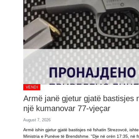
VENDI
Armë janë gjetur gjatë bastisjes 
një kumanovar 77-vjeçar
August 7, 2026
Armë ishin gjetur gjatë bastisjes në fshatin Strezovcë, ish
Ministria e Punëve të Brendshme. “Dje në orën 17:35, në f