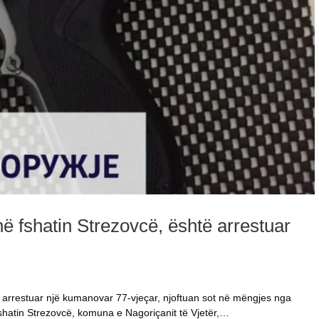
në fshatin Strezovcë, është arrestuar
te arrestuar një kumanovar 77-vjeçar, njoftuan sot në mëngjes nga
shatin Strezovcë, komuna e Nagoriçanit të Vjetër,…