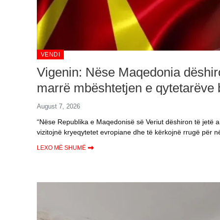
VENDI
Vigenin: Nëse Maqedonia dëshiron
marrë mbështetjen e qytetarëve 
August 7, 2026
“Nëse Republika e Maqedonisë së Veriut dëshiron të jetë a
vizitojnë kryeqytetet evropiane dhe të kërkojnë rrugë për n
LEXO MË SHUMË