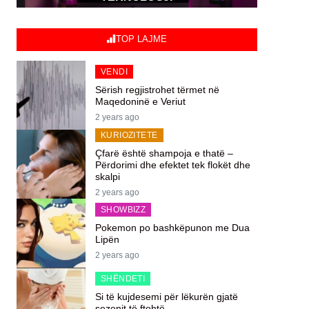
TOP LAJME
VENDI
Sërish regjistrohet tërmet në
Maqedoninë e Veriut
2 years ago
KURIOZITETE
Çfarë është shampoja e thatë –
Përdorimi dhe efektet tek flokët dhe
skalpi
2 years ago
SHOWBIZZ
Pokemon po bashkëpunon me Dua
Lipën
2 years ago
SHËNDETI
Si të kujdesemi për lëkurën gjatë
sezonit të ftohtë