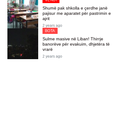
Shumë pak shkolla e çerdhe janë
pajisur me aparatet për pastrimin e
ajrit
2 years ago
BOTA
Sulme masive në Liban! Thirrje
banorëve për evakuim, dhjetëra të
vrarë
2 years ago