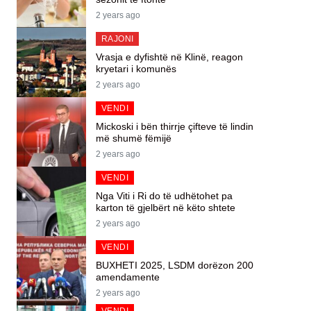
2 years ago
RAJONI
Vrasja e dyfishtë në Klinë, reagon
kryetari i komunës
2 years ago
VENDI
Mickoski i bën thirrje çifteve të lindin
më shumë fëmijë
2 years ago
VENDI
Nga Viti i Ri do të udhëtohet pa
karton të gjelbërt në këto shtete
2 years ago
VENDI
BUXHETI 2025, LSDM dorëzon 200
amendamente
2 years ago
VENDI