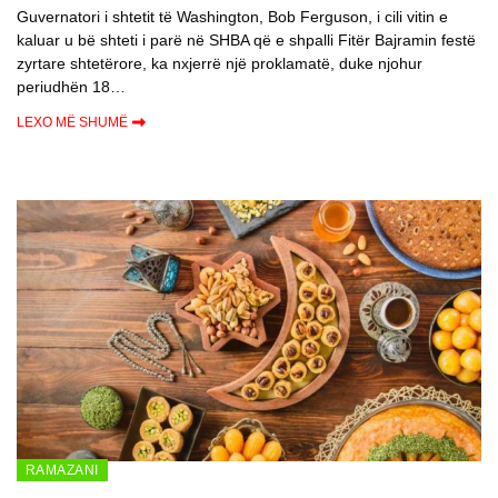
Guvernatori i shtetit të Washington, Bob Ferguson, i cili vitin e
kaluar u bë shteti i parë në SHBA që e shpalli Fitër Bajramin festë
zyrtare shtetërore, ka nxjerrë një proklamatë, duke njohur
periudhën 18…
LEXO MË SHUMË
RAMAZANI