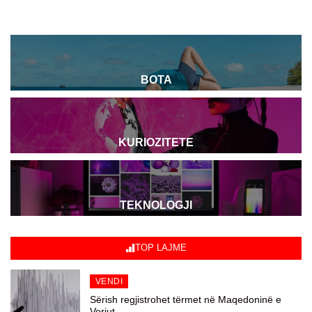
BOTA
KURIOZITETE
TEKNOLOGJI
TOP LAJME
VENDI
Sërish regjistrohet tërmet në Maqedoninë e
Veriut