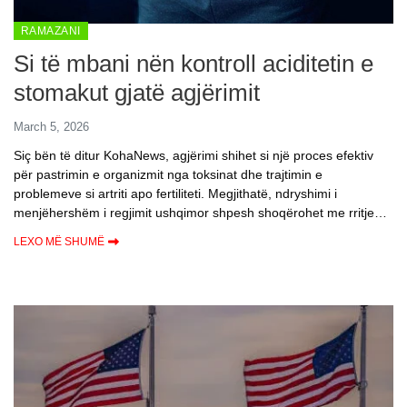
RAMAZANI
Si të mbani nën kontroll aciditetin e
stomakut gjatë agjërimit
March 5, 2026
Siç bën të ditur KohaNews, agjërimi shihet si një proces efektiv
për pastrimin e organizmit nga toksinat dhe trajtimin e
problemeve si artriti apo fertiliteti. Megjithatë, ndryshimi i
menjëhershëm i regjimit ushqimor shpesh shoqërohet me rritje…
LEXO MË SHUMË