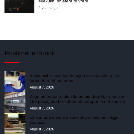
evakuim, dhjetëra të vrarë
2 years ago
Postimet e Fundit
Studiuesit kinezë konfirmojnë ekzistencën e një
forme të re të materies
August 7, 2026
Zogu në motor anulon fluturimin drejt Gjermanisë/
150 pasagjerë bllokohen në aeroportin e Selanikut
August 7, 2026
11 komuna ende s’e kanë shlyer detyrimin ligjor
financiar
August 7, 2026