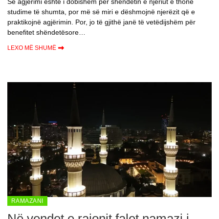
Se agjërimi është i dobishëm për shëndetin e njeriut e thonë
studime të shumta, por më së miri e dëshmojnë njerëzit që e
praktikojnë agjërimin. Por, jo të gjithë janë të vetëdijshëm për
benefitet shëndetësore…
LEXO MË SHUMË
RAMAZANI
Në vendet e rajonit falet namazi i