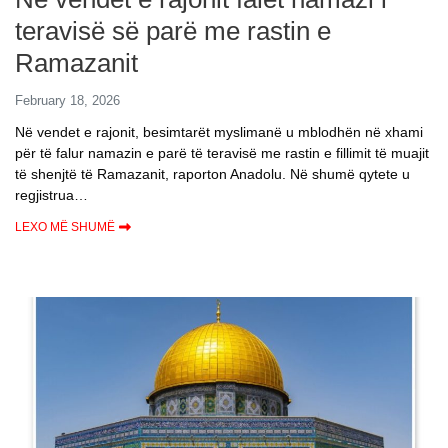
teravisë së parë me rastin e
Ramazanit
February 18, 2026
Në vendet e rajonit, besimtarët myslimanë u mblodhën në xhami
për të falur namazin e parë të teravisë me rastin e fillimit të muajit
të shenjtë të Ramazanit, raporton Anadolu. Në shumë qytete u
regjistrua…
LEXO MË SHUMË