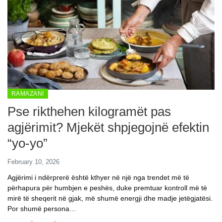
RAMAZANI
Pse rikthehen kilogramët pas
agjërimit? Mjekët shpjegojnë efektin
“yo-yo”
February 10, 2026
Agjërimi i ndërprerë është kthyer në një nga trendet më të
përhapura për humbjen e peshës, duke premtuar kontroll më të
mirë të sheqerit në gjak, më shumë energji dhe madje jetëgjatësi.
Por shumë persona…