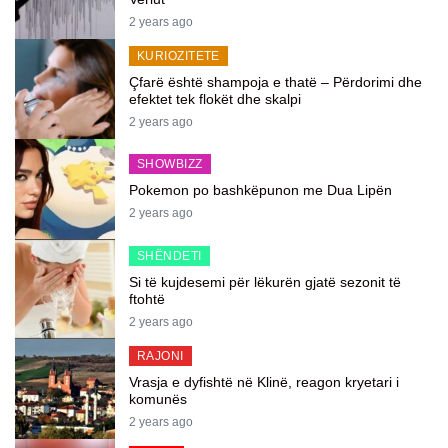
2 years ago
KURIOZITETE
Çfarë është shampoja e thatë – Përdorimi dhe
efektet tek flokët dhe skalpi
2 years ago
SHOWBIZZ
Pokemon po bashkëpunon me Dua Lipën
2 years ago
SHËNDETI
Si të kujdesemi për lëkurën gjatë sezonit të
ftohtë
2 years ago
RAJONI
Vrasja e dyfishtë në Klinë, reagon kryetari i
komunës
2 years ago