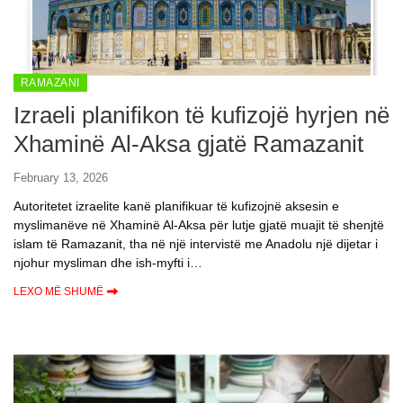
RAMAZANI
Izraeli planifikon të kufizojë hyrjen në
Xhaminë Al-Aksa gjatë Ramazanit
February 13, 2026
Autoritetet izraelite kanë planifikuar të kufizojnë aksesin e
myslimanëve në Xhaminë Al-Aksa për lutje gjatë muajit të shenjtë
islam të Ramazanit, tha në një intervistë me Anadolu një dijetar i
njohur mysliman dhe ish-myfti i…
LEXO MË SHUMË