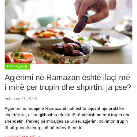
RAMAZANI
Agjërimi në Ramazan është ilaçi më
i mirë per trupin dhe shpirtin, ja pse?
February 21, 2026
Agjërimi në muajin e Ramazanit nuk është thjesht një praktikë
shpirtërore; ai ka gjithashtu efekte të rëndësishme mbi trupin dhe
shëndetin. Përveç përmbajtjes së urisë, agjërimi ndihmon trupin
të përpunojë energjinë në mënyrë më të…