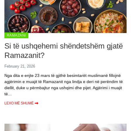
RAMAZANI
Si të ushqehemi shëndetshëm gjatë
Ramazanit?
February 21, 2026
Nga dita e enjte 23 mars të gjithë besimtarët muslimanë fillojnë
agjërimin e muajit të Ramazanit nga lindja e deri në perëndim të
diellit, duke u përmbajtur nga ushqimi dhe pijet. Agjërimi i muajit
të…
LEXO MË SHUMË