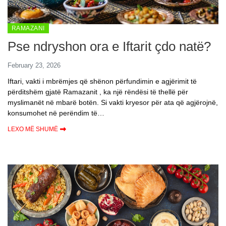
RAMAZANI
Pse ndryshon ora e Iftarit çdo natë?
February 23, 2026
Iftari, vakti i mbrëmjes që shënon përfundimin e agjërimit të
përditshëm gjatë Ramazanit , ka një rëndësi të thellë për
myslimanët në mbarë botën. Si vakti kryesor për ata që agjërojnë,
konsumohet në perëndim të…
LEXO MË SHUMË