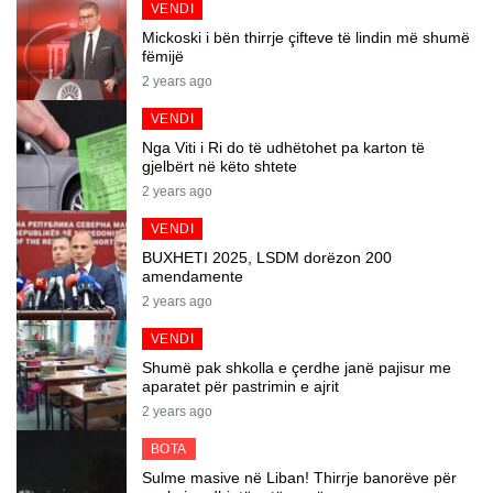
VENDI
Mickoski i bën thirrje çifteve të lindin më shumë
fëmijë
2 years ago
VENDI
Nga Viti i Ri do të udhëtohet pa karton të
gjelbërt në këto shtete
2 years ago
VENDI
BUXHETI 2025, LSDM dorëzon 200
amendamente
2 years ago
VENDI
Shumë pak shkolla e çerdhe janë pajisur me
aparatet për pastrimin e ajrit
2 years ago
BOTA
Sulme masive në Liban! Thirrje banorëve për