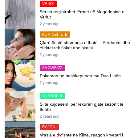
VENDI
Sërish regjistrohet tërmet në Maqedoninë e
Veriut
2 years ago
KURIOZITETE
Çfarë është shampoja e thatë – Përdorimi dhe
efektet tek flokët dhe skalpi
2 years ago
SHOWBIZZ
Pokemon po bashkëpunon me Dua Lipën
2 years ago
SHËNDETI
Si të kujdesemi për lëkurën gjatë sezonit të
ftohtë
2 years ago
RAJONI
Vrasja e dyfishtë në Klinë, reagon kryetari i