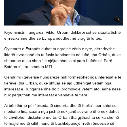
Kryeministri hungarez, Viktor Orban, deklaroi sot se situata është
e rrezikshme dhe se Evropa ndodhet në prag të luftës.
Qytetarët e Evropës duhet ta ngrejnë zërin e tyre, përndryshe
liderët evropianë do ta fusin kontinentin në luftë, tha Orbán, duke
shtuar se ai po sheh “të njëjtat shenja si para Luftës së Parë
Botërore”, transmeton MTI.
Qëndrimi i qeverisë hungareze nuk formësohet nga interesat e të
tjerëve, tha Orbán, duke shtuar se ajo udhëhiqet vetëm nga
interesat e Hungarisë dhe do t’i promovojë vetëm ato, edhe nëse
nuk përputhen me interesat e vendeve të tjera.
Ai bëri thirrje për “biseda të sinqerta dhe të thella”, por shtoi se
mediat e financuara nga jashtë nuk janë sovrane dhe nuk duhet
të zhvillohen diskutime me to. Orbán tha gjithashtu se ka shumë
të majtë me të cilët mund të bashkëpunojë rreth rëndësisë së