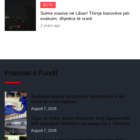
BOTA
Sulme masive në Liban! Thirrje banorëve për
evakuim, dhjetëra të vrarë
2 years ago
Postimet e Fundit
Studiuesit kinezë konfirmojnë ekzistencën e një
forme të re të materies
August 7, 2026
Zogu në motor anulon fluturimin drejt Gjermanisë/
150 pasagjerë bllokohen në aeroportin e Selanikut
August 7, 2026
11 komuna ende s’e kanë shlyer detyrimin ligjor