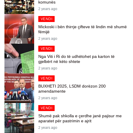
komunës
2 years ago
VENDI
Mickoski i bën thirrje çifteve të lindin më shumë
fëmijë
2 years ago
VENDI
Nga Viti i Ri do të udhëtohet pa karton të
gjelbërt në këto shtete
2 years ago
VENDI
BUXHETI 2025, LSDM dorëzon 200
amendamente
2 years ago
VENDI
Shumë pak shkolla e çerdhe janë pajisur me
aparatet për pastrimin e ajrit
2 years ago