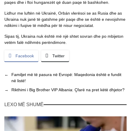
paqes dhe i ftoi hungarezët që duan paqe të bashkohen.
Lidhur me luftën në Ukrainë, Orbán vlerësoi se as Rusia dhe as
Ukraina nuk janë të gatshme për paqe dhe se është e nevojshme
ndikimi i fuqive të mëdha për të nisur negociatat.
Sipas tij, Ukraina nuk është më një shtet sovran dhe po mbijeton
vetëm falë ndihmës perëndimore.
Facebook
Twitter
←
Familjet më të pasura në Evropë: Maqedonia është e fundit
në listë!
→
Rikthimi i Big Brother VIP Albania: Çfarë na pret këtë dhjetor?
LEXO MË SHUMË