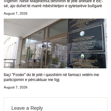
Vigenin: Nëse Maqedonia dëshiron të jetë anëtare e BE-
së, ajo duhet të marrë mbështetjen e qytetarëve bullgarë
August 7, 2026
Ilaçi “Foster” do të jetë i qasshëm në farmaci vetëm me
participimin e përcaktuar me ligj
August 7, 2026
Leave a Reply